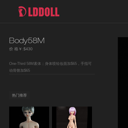
Body58M
价 格￥:$430
One-Third 58M素体；身体喷绘妆面加$65，手指可
动骨骼加$65
热门推荐